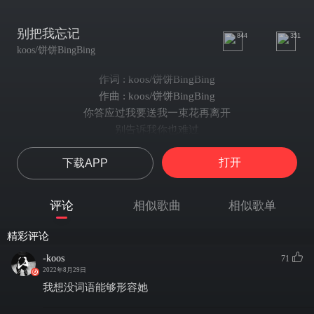
别把我忘记
844
351
koos/饼饼BingBing
作词 : koos/饼饼BingBing
作曲 : koos/饼饼BingBing
你答应过我要送我一束花再离开
别告诉我你也难过
你说你攒了很多话不知对谁说
打开
下载APP
亲爱的那是习惯不要当爱
我们不是必须要有结果才算结果
对于我们最好的结果或许是错过
评论
相似歌曲
相似歌单
错过
在错的时间遇到
精彩评论
凭什么我当配角
-koos
71
你说只有很痛才能成为你的记忆
2022年8月29日
为了成为你的记忆差点丢了自己
我想没词语能够形容她
从此 是你