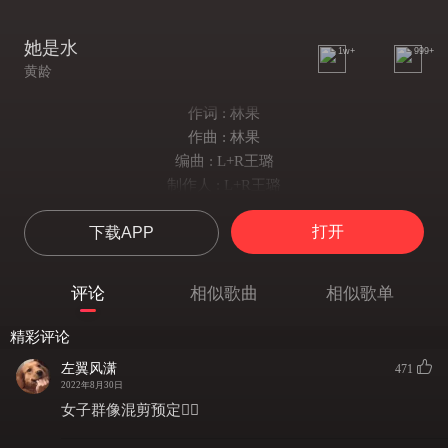
她是水
1w+
999+
黄龄
作词 : 林果
作曲 : 林果
编曲 : L+R王璐
制作人 : L+R王璐
出品人 : 林颖/陆瑒
打开
下载APP
都说水中月不比那镜中花
伸手捧一掬空掌心无他不见月牙
量 一寸 一尺 一丈 无极无量
评论
相似歌曲
相似歌单
我叹 我想 我情不自禁观想观想
舞起霓裳合十手掌 她在身旁
精彩评论
她说爱在水中 一笑一场梦 我与谁相拥
左翼风潇
471
淌过身旁的人 呢喃自称 吝啬这湿吻
2022年8月30日
太美我不敢看 窥探这一半 多情又如何
女子群像混剪预定👌🏻
低声唱啊唱啊 尝不尽这牵挂