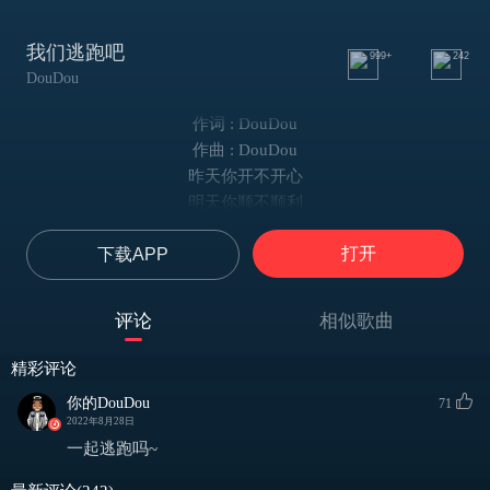
我们逃跑吧
999+
242
DouDou
作词 : DouDou
作曲 : DouDou
昨天你开不开心
明天你顺不顺利
今天要拼尽全力 浪漫到底
打开
下载APP
过去你满不满意
未来你相不相信
现在要拼尽全力 浪漫到底
评论
相似歌曲
wu～
我们偷亲嘴看星星
精彩评论
wu～
你的DouDou
71
我们躺云朵吃西瓜
2022年8月28日
wu～
一起逃跑吗~
我们手牵手听嘻哈