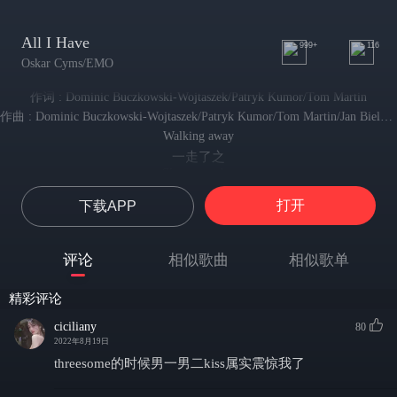
All I Have
999+
116
Oskar Cyms/EMO
作词 : Dominic Buczkowski-Wojtaszek/Patryk Kumor/Tom Martin
作曲 : Dominic Buczkowski-Wojtaszek/Patryk Kumor/Tom Martin/Jan Bielecki/Damian Skoczyk
Walking away
一走了之
Closer to sober
如梦初醒
打开
下载APP
Something is telling me we can’t be reached anymore
过往一切告诉我 我们已日趋分离
I’m falling apart
评论
相似歌曲
相似歌单
我现在如此崩溃
But I know that I need you
精彩评论
但我知道我需要你
I need you now
ciciliany
80
这般迷恋你
2022年8月19日
It hit me like a train
threesome的时候男一男二kiss属实震惊我了
这种感觉像火车般重重朝我袭来
When nothing felt the same