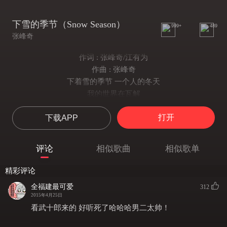
下雪的季节（Snow Season）
999+
489
张峰奇
作词 : 张峰奇/江有为
作曲 : 张峰奇
下着雪的季节 一个人的冬天
我的世界在瓦解
下着雪的季节 曾经说过的誓言
打开
下载APP
对不起 我没对你实现
天空落下一片一片
解放出我心里的冬天
评论
相似歌曲
相似歌单
白皙无瑕最美的季节
我对你却残留一丝抱歉
精彩评论
有多久时间 不刻意去怀念
全福建最可爱
312
过去的错藉由寒冷的雪来面对
2015年4月25日
在分手那一天
看武十郎来的 好听死了哈哈哈男二太帅！
清楚看见你的脸