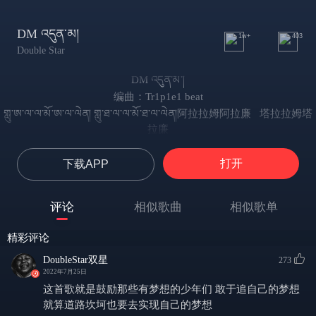
DM འདུན་མ།
1w+
403
Double Star
DM འདུན་མ་།
编曲：Tr1p1e1 beat
གླུ་ཨ་ལ་ལ་མོ་ཨ་ལ་ལེན། གླུ་ཐ་ལ་ལ་མོ་ཐ་ལ་ལེན།阿拉拉姆阿拉廉 塔拉拉姆塔
拉廉
གླུ་གོ་ན་རྣ་བའི་བདུད་རྩི་ཡིན། གླུ་མ་གོ་ང་ལ་འབྲེལ་བ་མེད། 懂了就是“良药” 不懂
与我无关
打开
下载APP
Double-SGTow：Doublesidedboy
it doesn't matter
评论
相似歌曲
相似歌单
Doublesidedboy
འགྱོད་པ་མེད། ད་རུང་འགྲོ།不后悔，继续往前走，
精彩评论
རང་འགྲོ་སའི་ལམ་ནོར་ཡང་འགྱོད་པ་མེད།走自己的路，无怨无悔。
DoubleStar双星
273
Trust me跟我一起走
2022年7月25日
闲言碎语不会留下伤口
这首歌就是鼓励那些有梦想的少年们 敢于追自己的梦想
上帝给我开成功的窗口
就算道路坎坷也要去实现自己的梦想
འདུས་ཟིན་པའི་ལོ་ཟླ流失的岁月，