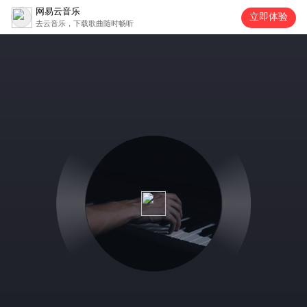
网易云音乐
立即体验
去云音乐，下载歌曲随时畅听