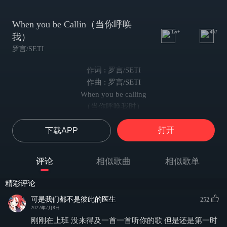
When you be Callin（当你呼唤
1w+
457
我）
罗言/SETI
作词 : 罗言/SETI
作曲 : 罗言/SETI
When you be calling
（当你呼唤我时）
Angles told me da something
打开
下载APP
（天使在我耳边轻语）
“You asked me to save you ，my world？”
（“你想让我给你带来救赎？”天使说。“是我的整个世界吗？”我问）
评论
相似歌曲
相似歌单
And Monday to seven
（周一到周末）
精彩评论
You felt it on my hands or eyes
可是我们都不是彼此的医生
252
（从拥抱和眼神中 你能察觉到我的爱）
2022年7月8日
love is around you，i can say
刚刚在上班 没来得及一首一首听你的歌 但是还是第一时