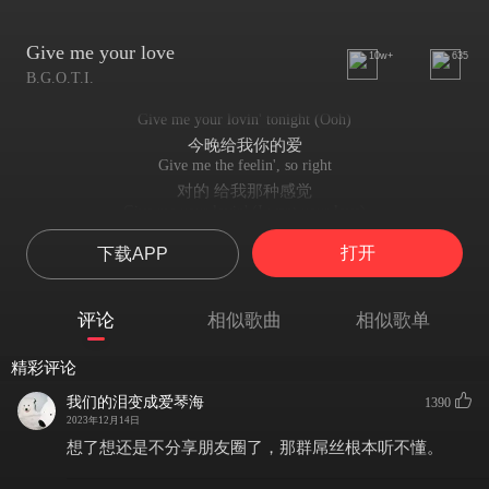
Give me your love
10w+
635
B.G.O.T.I.
Give me your lovin' tonight (Ooh)
今晚给我你的爱
Give me the feelin', so right
对的 给我那种感觉
Give me your lovin' (I want your love)
给我你的爱抚（我想要）
打开
下载APP
Give me your lovin' (Give me your love, babe)
给我你的关心（给我爱 宝贝）
Baby, I want you right here (I want you right here)
评论
相似歌曲
相似歌单
我想要你就在这里 宝贝（哪都别去）
You know your love is so deep (Feelin' so deep)
精彩评论
你知道你的爱是如此之深（感觉如此深刻）
Give me your lovin'
我们的泪变成爱琴海
1390
给我你的关心
2023年12月14日
Give me your lovin'
想了想还是不分享朋友圈了，那群屌丝根本听不懂。
给我你的爱
Relax your mind (I've got somethin' for ya)