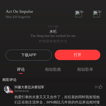
Act On Impulse
835
167
Miss K8/Angerfist
Let's go
来吧
The thing that has worked for me
对我最有效的方法
Is to remember the hard times
就是铭记那些艰难岁月
打开
下载APP
I would remember them
我会永远记得
It allows me then to be present in the moment
评论
相似歌曲
相似歌单
这让我能活在当下
And understand holy shit , the, the stuff I have around me now
精彩评论
并意识到天啊 现在拥有的一切
This is the shit that I dreamed of when I was a kid
抖腿大赛总决赛冠军
57
正是我儿时梦寐以求的
2022年6月24日
I am here
热爱打拳的夫妻又又又合作了，在狂喜的同时我发现他
我在这里
们正在朝主流奔去，BPM相比几年前的作品来说相对慢
It's a f**king incredibly inspiring thing