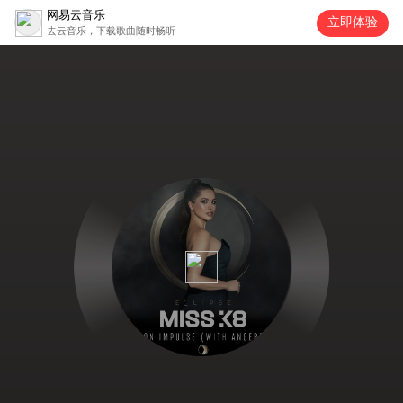
网易云音乐
立即体验
去云音乐，下载歌曲随时畅听