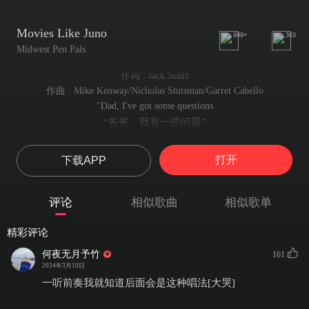
Movies Like Juno
999+
303
Midwest Pen Pals
作词 : Jack Senff
作曲 : Mike Kenway/Nicholas Stutsman/Garret Cabello
"Dad, I've got some questions
“爸爸，我有一些问题”
(I have been stalling for too long.)
（我已经被困很久了）
打开
下载APP
One. Where the fvck is mom?
第一，妈妈在哪？
(I don't want to talk about it now.)
评论
相似歌曲
相似歌单
（我现在还不想听到这个问题的答案）
Two. Is she ever coming home?
精彩评论
第二，她还会回家吗？
(I know you never meant for it to be like this.)
何夜无月予竹
161
（我知道你从没想过事情会变成这样）
2024年3月10日
Three. Why did she leave us?
一听前奏我就知道后面会是这种唱法[大哭]
第三，她为什么离开我们？
(I know you're trying your best.)"