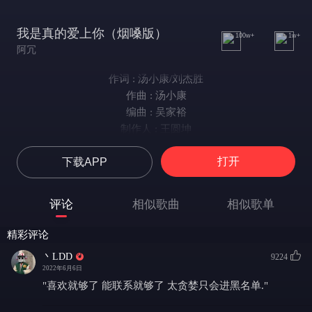
我是真的爱上你（烟嗓版）
100w+
1w+
阿冗
作词 : 汤小康/刘杰胜
作曲 : 汤小康
编曲 : 吴家裕
制作人 : 王圆坤
原唱：王杰
打开
下载APP
你有一双会说话的眼睛
你有善解人意的心
不知天高地厚的我
评论
相似歌曲
相似歌单
你的微笑总是让我为你着迷
你有一双深情的眼睛
精彩评论
你有融化冰雪的魔力
丶LDD
9224
从来不敢奢求的我
2022年6月6日
你的美丽总是让我躲不过去
"喜欢就够了 能联系就够了 太贪婪只会进黑名单."
什么原因你的发香总挥之不去