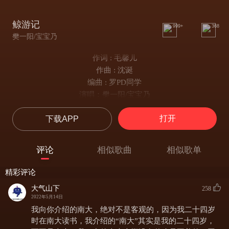
鲸游记
999+
368
樊一阳/宝宝乃
作词 : 毛馨儿
作曲 : 沈诞
编曲 : 罗PD同学
演唱：樊一阳/宝宝乃
监制：姚蔚
打开
下载APP
弦乐编写：罗佳希
弦乐：国际首席爱乐乐团
乐团艺术总监：李朋
评论
相似歌曲
相似歌单
和声：樊一阳/宝宝乃
人声录音室： Tricolor工作室
精彩评论
配唱制作人：沈诞/姚蔚
大气山下
258
混音/母带工程师：郑昊杰
2022年5月14日
混音棚：2496 TopMusic Studio
我向你介绍的南大，绝对不是客观的，因为我二十四岁
OP/ SP：萌马音乐工作室
时在南大读书，我介绍的“南大”其实是我的二十四岁，