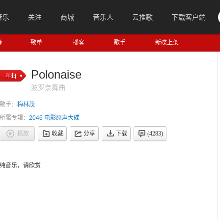
音乐
关注
商城
音乐人
云推歌
下载客户端
榜
歌单
播客
歌手
新碟上架