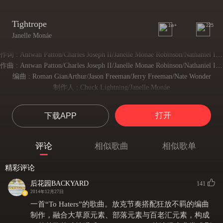
Tightrope
1w+
225
Janelle Monáe
作词 : Antwan Patton/Charles Joseph II/Janelle Monae Robinson/Nathaniel Irvin III
作曲 : Antwan Patton/Charles Joseph II/Janelle Monae Robinson/Nathaniel Irvin III
编曲 : Roman GianArthur/Jason Freeman/Jerry Freeman/Nate Wonder
制作人 : Chuck Lightning/Janelle Monáe
指挥家 : Nate Wonder
Monae and Leftfoot
打开
下载APP
梦奈和左脚
Whoaaa
喔啊啊啊
评论
相似歌曲
相似歌单
Another day
终有一天
精彩评论
I take your pain away
后花园BACKYARD
我会消除你的痛楚
141
2014年12月27日
Some people talk about ya
一首“To Haters”的歌曲。放克节奏搭配狂放不羁的编曲
有些人在你背后议论纷纷
Like they know all about ya
制作，融合大草原元素、部落元素与百老汇元素，构成