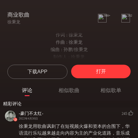
商业歌曲
999+
262
徐秉龙
作词 : 徐秉龙
作曲 : 徐秉龙
编曲 : 孙鹏/徐秉龙
制作人 : 徐秉龙
吉他 : 孙鹏
打开
下载APP
他们写那些漂亮的企划
给谁看呢
他们做那些好看的编曲
评论
相似歌曲
相似歌单
给谁听呢
他们做那些抖音音乐
精彩评论
是真的挣到钱了
-豪门不太红-
245
他们花好多钱实录的乐器
2022年4月30日
谁会懂
徐秉龙用歌曲讽刺了在短视频火爆和资本的合围下，华
唱一首商业歌曲来贴补家用
语流行乐坛越来越走向内容为主的产业化道路，音乐成