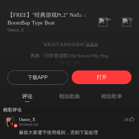
【FREE】"经典游戏Pt.2" Nafla x
999+
311
BoomBap Type Beat
Ounce_X
*
*
该歌词不支持自动滚动
求滚动
风格：旧学派说唱 Old School Hip Hop
BPM：87
KEY：
打开
下载APP
-音名：E
-调号：♭
-调式：Major
评论
相似歌曲
相似歌单
Beat说明：#关注+评论可获得此伴奏的非商业使用权
1.使用时歌名标注Prod . Xouns且发行歌曲时加上编曲 Xouns
精彩评论
2.发歌请联系作者（平台发歌请私信授权）
Ounce_X
26
mp3格式仅限发歌网易云，不能自行进行任何修改（加减速升降调，
2022年6月12日
剪辑等都不可以），
麻烦大家遵守使用规则，否则下架处理
需要修改或其他平台发歌，演出等用途请购买wav