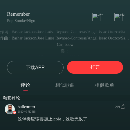
Remember
1w+
643
Pop Smoke/Nigo
作词 : Bashar Jackson/Jose Luise Reynoso-Contreras/Angel Isaac Orozco/Samir Afuni/Kiesa Rae Ellestad
作曲 : Bashar Jackson/Jose Luise Reynoso-Contreras/Angel Isaac Orozco/Samir Afuni/Kiesa Rae Ellestad
Grr, baow
爆！
Uh, stay out my ****in' temple
离我的根据地远点
打开
下载APP
Uh, look
Nigo联手Pop Smoke
Big 092MLBOA
评论
相似歌曲
相似歌单
Big 092MLBOA
Oh, yeah
精彩评论
Why the **** are you hatin', lil' nigga?
小家伙 你为啥这么眼红我？
bulletttttttt
299
Lil' nigga, I know why you hatin', lil' nigga
2022年3月25日
你对我恨之入骨 其中的原因 我早已心知肚明
这伴奏应该要加上jcole，这歌无敌了
'Cause I got that money, now you want that money