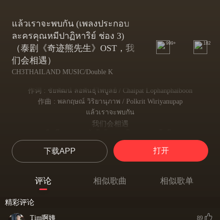
แล้วเราจะพบกัน (เพลงประกอบ
ละครคุณหมีปาฏิหาริย์ ช่อง 3)
999+
182
（泰剧《奇迹熊先生》OST，我
们会相遇）
CH3THAILAND MUSIC/Double K
作词 : ชัยพัฒน์ ลอพันธุ์ไพบูลย์ / Chaipat Lophanphaiboon
作曲 : พลกฤษณ์ วิริยานุภาพ / Polkrit Wiriyanupap
แล้วเราจะพบกัน
我们会相遇
ตื่นขึ้นมาเจอหน้าใสใส ของใครบางคนในใจ
一觉醒来看见心上人清爽的脸庞
打开
下载APP
ทำไมไม่ลืม หน้าคนๆ นี้ คงมีอะไรที่มากมาย
为何忘不了这张脸 大概有特别的意义吧
แปลกตรงที่เรา กับความทรงจำที่หายไป
评论
相似歌曲
相似歌单
奇怪的是我们与那些美好的日日夜夜
คํ่าคืน และวัน ที่สวยงาม
精彩评论
那些记忆已经消失不见
จะนานสักเท่าไร หากใจเรายังถึงกัน
Tim啊姨
89