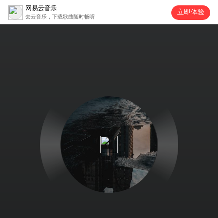
网易云音乐
立即体验
去云音乐，下载歌曲随时畅听