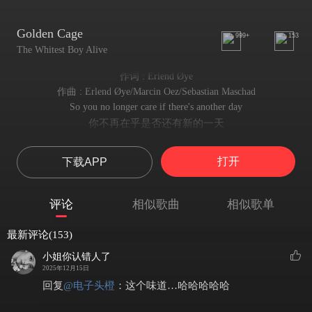
Golden Cage
999+
153
The Whitest Boy Alive
作词 : Erlend Øye
作曲 : Erlend Øye/Marcin Oez/Sebastian Maschad
So you no longer care if there's another day
你不再在乎是否还有新的一天
I guess I have been there I guess I am there now
我想我去过那里，我想我现在在那里
打开
下载APP
You knew what you wanted and you fought so hard
你知道你想要什么，你为之辛苦付出
Just to find yourself sitting in a golden cage
评论
相似歌曲
相似歌单
却发现自己坐在金色的笼子里
In a golden cage
最新评论(153)
徒劳无功
So of course I miss you and miss you bad
小姐你认错人了
我当然想念你，极想念你
2025年12月15日
But I also felt this way when I was still with you
回复
@
电子头橙
：
这个味道…哈哈哈哈哈
但我觉得这种方式，所以当我与你的沉默
Yes of course I miss you and I miss you bad