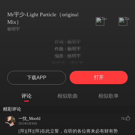
Mr宇少-Light Particle（original
1w+
214
Mix）
杨明宇
作词 : 杨明宇
作曲 : 杨明宇
编曲 : 杨明宇
纯音乐，请欣赏
打开
下载APP
评论
相似歌曲
相似歌单
精彩评论
一忱_Moofd
74
2022年3月30日
[拜][拜][拜]在此立誓，在听的各位将来必有财有势