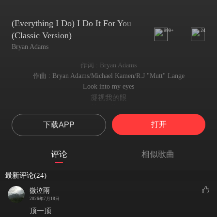
(Everything I Do) I Do It For You
999+
24
(Classic Version)
Bryan Adams
作词 : Bryan Adams
作曲 : Bryan Adams/Michael Kamen/R.J "Mutt" Lange
Look into my eyes
凝视我的眼
You will see
你将领悟
打开
下载APP
What you mean to me
于我而言你意味着什么
Search your heart
评论
相似歌曲
叩问你的内心
Search your soul
最新评论(24)
叩问你的灵魂
And when you find me there
微泣雨
当你看到我在此等候
2026年7月18日
You'll search no more
顶一顶