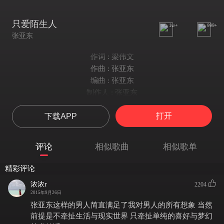
只爱陌生人
1w+
999+
张亚东
作词 : 梁伟文
作曲 : 张亚东
编曲 : 张亚东
制作人 : 张亚东
我爱上一道疤痕
打开
下载APP
我爱上一盏灯
我爱倾听 转动的秒针
不爱其他传闻
评论
相似歌曲
相似歌单
我爱的比脸色还单纯
比宠物还天真
精彩评论
当我需要的只是一个吻
浓浓r
2204
就给我一个吻
2015年9月26日
我只爱陌生人
张亚东这样的男人简直满足了我对男人的所有想象 当然
我只爱陌生人
前提是不牵扯生活与现实世界 只牵扯单纯的喜好与梦幻