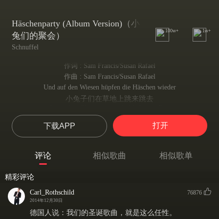
Häschenparty (Album Version)（小
100w+
1w+
兔们的聚会）
Schnuffel
作词 : Sam Francis/Susan Rafael
作曲 : Sam Francis/Susan Rafael
Und auf den Wiesen hüpfen die Häschen wieder
小兔子们在草地上跳来跳去
die großen Ohren wippen fröhlich zum Beat
大大的耳朵愉快的随着节奏摆动
打开
下载APP
it’s bunnyparty alle hüpfen auf und nieder
这是兔宝宝聚会，大家都蹦蹦跳跳的
und alle Häschen singen laut dieses Lied
评论
相似歌曲
相似歌单
大家都一起唱歌这首歌
Jay Jay JayJayJayJay heute ist bunnyparty
精彩评论
喈~喈~喈~喈~喈~今天兔宝宝聚会
Jay Jay JayJayJayJay wir hüpfen zum Beat
Carl_Rothschild
76876
喈~喈~喈~喈~喈~我们随着节奏跳
2014年12月30日
Jay Jay JayJayJayJay heute ist bunnyparty
德国人说：我们的圣诞歌曲，就是这么任性。