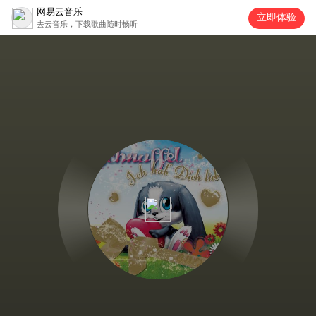
网易云音乐
立即体验
去云音乐，下载歌曲随时畅听