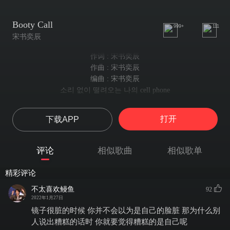
Booty Call
999+
111
宋书奕辰
作词 : 宋书奕辰
作曲 : 宋书奕辰
编曲 : 宋书奕辰
소리 없이 떨려오는 나의 cell phone
so ri eop xxi ddeol ryeo o neun na ui cell phone
환히 비춰오는 창문 밖의 너의 차 spotlight
打开
下载APP
hwa ni bi chwo o neun chang mun ba ggui neo ui cha spotlight
그녀와 또 다툰 걸 내게 속삭이고
geu nyeo wa ddo da tun geol nae ge sok ssa gi go
评论
相似歌曲
相似歌单
같이 밤을 지새고 해가 뜨면 헤어지는
ga ti ba meul ji sae go hae ga ddeu myeon he eo ji neun
精彩评论
그저 그렇고 그런 아무 의미 없는 사이
geu zeo geu reo ko geu reon a mu ui mi eop neun sa i
不太喜欢鳗鱼
92
You're my X-EX boyfriend
2022年1月27日
We don't have to be sssso sorry no more
镜子很脏的时候 你并不会以为是自己的脸脏 那为什么别
싫지 않은 니 전화 열두시 Phone call
人说出糟糕的话时 你就要觉得糟糕的是自己呢