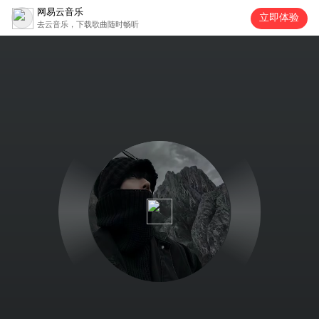
网易云音乐
立即体验
去云音乐，下载歌曲随时畅听