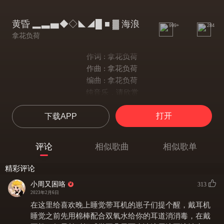
黄昏 ▂▃▅◆◇◣◢█ ■ ▓ 海浪
999+
284
拿花负荷
作词 : 拿花负荷
作曲 : 拿花负荷
编曲 : 拿花负荷
纯音乐，请欣赏
打开
下载APP
评论
相似歌曲
相似歌单
精彩评论
小周又困咯
313
2023年2月6日
在这里给喜欢晚上睡觉带耳机的崽子们提个醒，戴耳机
睡觉之前先用棉棒配合双氧水给你的耳道消消毒，在戴