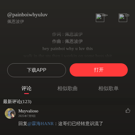
@painboiwhyuluv
999+
123
佩恩波伊
作词 : 佩恩波伊
作曲 : 佩恩波伊
hey painboi why u luv this
walk in the stu then i workin on some boss shit
really luv the vibe when u come and get some mosh pit
打开
下载APP
life so bad
but keep goin on dat shit
hey painboi why u luv this
评论
相似歌曲
相似歌单
walk in the stu then i workin on some boss shit
really luv the vibe when u come and get some mosh pit
最新评论(123)
life so bad
Muyvalioso
but keep goin on dat shit
2025年7月9日
i jus luv the vibe
回复
@
霖海HANR
：
这哥们已经转意识流了
i jus luv the vibe