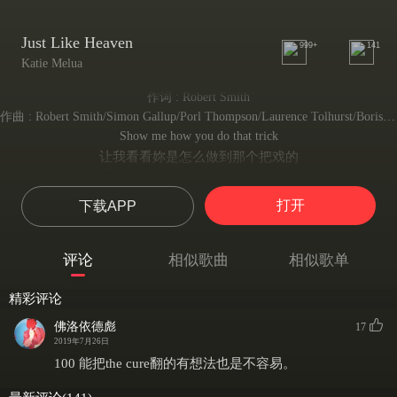
Just Like Heaven
999+
141
Katie Melua
作词 : Robert Smith
作曲 : Robert Smith/Simon Gallup/Porl Thompson/Laurence Tolhurst/Boris Williams
Show me how you do that trick
让我看看妳是怎么做到那个把戏的
The one that makes me scream he said
就是那吓得我尖叫的恶作剧,他说
打开
下载APP
The one that makes me laugh he said
那让我大笑的把戏,他说
And threw his arms around my neck
评论
相似歌曲
相似歌单
他把双臂绕在我颈上
Show me how you do it
精彩评论
快说说妳是怎么做到的
And I promise you I promise that
佛洛依德彪
17
我答应妳,我保证
2019年7月26日
I'll run away with you
100 能把the cure翻的有想法也是不容易。
我会跟妳私奔
I'll run away with you