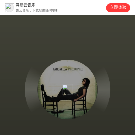
网易云音乐
立即体验
去云音乐，下载歌曲随时畅听