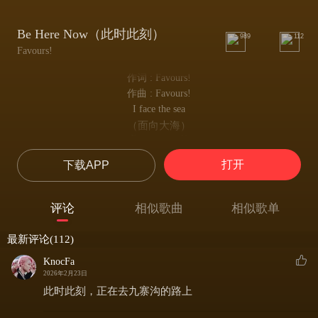
Be Here Now（此时此刻）
989
112
Favours!
作词 : Favours!
作曲 : Favours!
I face the sea
（面向大海）
Empty myself
（清空自己）
打开
下载APP
Hear nothing but the wave sounds
（只听见海浪的声音）
It feels strange
评论
相似歌曲
相似歌单
（奇怪的是）
For a long time
最新评论(112)
（很长一段时间）
I couldn't remember what it is like
KnocFa
（我已经不记得那是什么样子）
2026年2月23日
We are wilting under the pressure of choices
此时此刻，正在去九寨沟的路上
（我们被过多的选择压得喘不过气）
Seem to be sumless