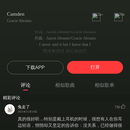
Camden
1w+
536
Gracie Abrams
作词 : Aaron Dessner/Gracie Abrams
作曲 : Aaron Dessner/Gracie Abrams
I never said it but I know that I
我没有说过 但心知自己
Can't picture anything past twenty-five
无法想象25岁后的情景
打开
下载APP
Not like I care to know the timing
我不想知道时机
Not like I'm lookin' for that silence
评论
相似歌曲
相似歌单
也不是在寻那种沉寂
Self diagnosing 'til I'm borderline
精彩评论
自我诊断到成为边缘型人格障碍
I'll do whatever helps to sleep at night
兔走了
736
我会做任何有助夜间入睡的事
2021年11月14日
Until I'm feelin' like an island
真的很好听…特别是戴上耳机的时候，很想有人在你耳
直到感觉自己像座岛屿
边轻语，悄悄却又坚定的告诉你：没关系，已经做得很
Until I'm strong enough to hide it