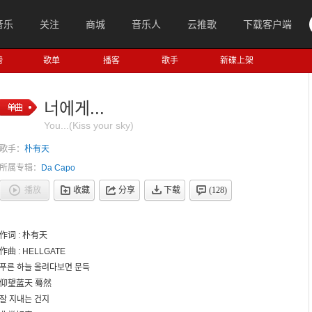
音乐
关注
商城
音乐人
云推歌
下载客户端
榜
歌单
播客
歌手
新碟上架