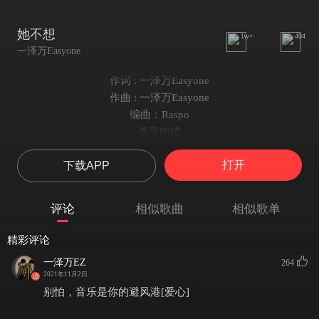
她不想
1w+
404
一泽万Easyone
作词 : 一泽万Easyone
作曲 : 一泽万Easyone
编曲：Raspo
是我的错
没能活成你想要的样子
打开
下载APP
我很抱歉
可我只想活得真实
怎么做
评论
相似歌曲
相似歌单
心中两个声音争执
一个问怎么活
精彩评论
一个说她不想死
一泽万EZ
264
“怎么可能这么脆弱 几个字就被现实击倒”
2021年11月2日
“几句话就能让生命坠落 ”
别怕，音乐是你的避风港[爱心]
“抑郁症变新的流量技巧”