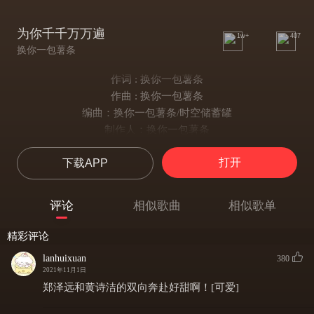
为你千千万万遍
1w+
407
换你一包薯条
作词 : 换你一包薯条
作曲 : 换你一包薯条
编曲：换你一包薯条/时空储蓄罐
制作人：换你一包薯条
混音：黄巍@52Hz Studio
打开
下载APP
母带：Simon Li@nOiz
窗外雨天 雨滴声点点
蓝天渐渐出现 好像
评论
相似歌曲
相似歌单
我对你的感觉
你的世界 再靠近一点
精彩评论
如果我收起我的胆怯
lanhuixuan
380
会不会有隐形情节上演
2021年11月1日
穿越时空的爱恋太遥远
郑泽远和黄诗洁的双向奔赴好甜啊！[可爱]
打破暗恋的夏天