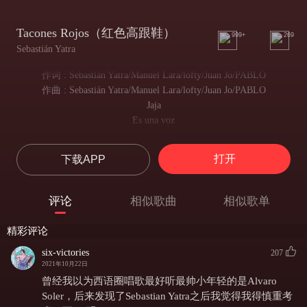
Tacones Rojos（红色高跟鞋）
999+
269
Sebastián Yatra
作词 : Sebastián Yatra/Manuel Lara/lofty/Juan Jo/PABLO
作曲 : Sebastián Yatra/Manuel Lara/lofty/Juan Jo/PABLO
Jaja
Es una voz
Hay un rayo de luz que entró por mi ventana
一束光照进了我的心窗
打开
下载APP
Y me ha devuelto las ganas, me quita el dolor
为我带走了痛苦，重新带来了希望
Tu amor es uno de esos
评论
相似歌曲
相似歌单
你给予的爱于我而言就是—
Que te cambian con un beso y te pone a volar
精彩评论
仅需一个吻就能一扫不快，让我愉悦起飞
Mi pedazo de sol
six-victories
207
2021年10月22日
我的一缕阳光
La niña de mis ojos
曾经我以为西语圈唱歌最好听最帅小年轻的是Alvaro
我眼眸中的姑娘
Soler，后来发现了Sebastian Yatra之后我觉得我得慎重考