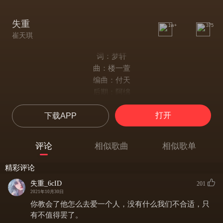
失重
1w+
375
崔天琪
词：梦轩
曲：楼一萱
编曲：付天
后期：阿绵
录音棚：上海魔音录音棚
打开
下载APP
他 绛心从容 习惯了孤勇
接受着 命运的摆弄
他 相视而拥 多一些相逢
评论
相似歌曲
相似歌单
挟裹着 心底的触动
他 妄怀视重 让生活朦胧
精彩评论
只怪这
失重_6cID
201
一切太匆匆
2021年10月30日
一切没理由
你教会了他怎么去爱一个人，没有什么我们不合适，只
也无力抗拒 随波逐流
有不值得罢了。