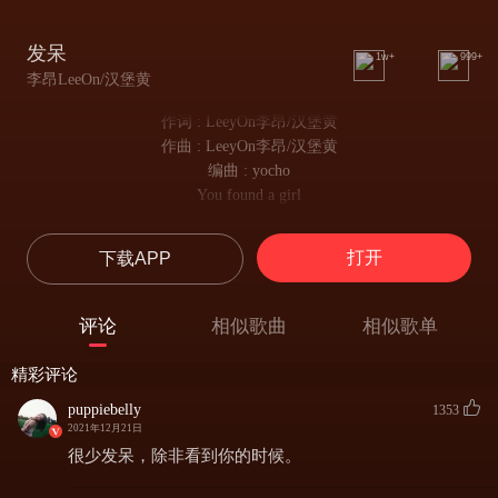
发呆
1w+
999+
李昂LeeOn/汉堡黄
作词 : LeeyOn李昂/汉堡黄
作曲 : LeeyOn李昂/汉堡黄
编曲 : yocho
You found a girl
（你找到另一个她）
And she makes your whole world
打开
下载APP
（她给了你全新的世界）
She is the opposite of me
（她跟我恰恰完全相反）
评论
相似歌曲
相似歌单
She can do everything right
（她好像做什么都是对的）
精彩评论
感谢你对我坦白
让我及时走开
puppiebelly
1353
2021年12月21日
我不再用力地猜
也不再用力地爱
很少发呆，除非看到你的时候。
我好想说