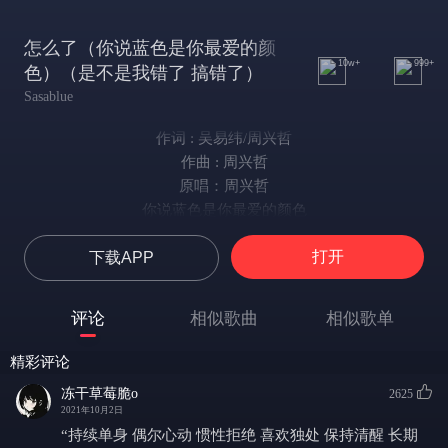
怎么了（你说蓝色是你最爱的颜
10w+
999+
色）（是不是我错了 搞错了）
Sasablue
作词 : 吴易纬/周兴哲
作曲 : 周兴哲
原唱：周兴哲
你说蓝色是你最爱的颜色
你说如果没有爱那又如何
打开
下载APP
怎么了 你怎么了
看过你曾经最灿烂的笑容
看过你紧紧拥抱爱的面孔
评论
相似歌曲
相似歌单
怎么了 你消失了
是不是我错了 搞错了
精彩评论
天灰了 雨下着 凝望着 你走了
冻干草莓脆o
2625
都回不去了 像从前快乐
2021年10月2日
怎么能轻易说要结束
“持续单身 偶尔心动 惯性拒绝 喜欢独处 保持清醒 长期