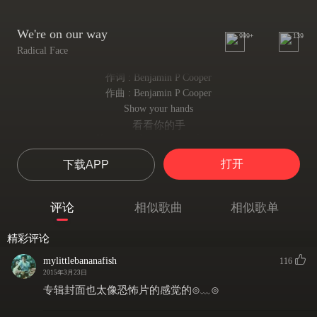
We're on our way
999+
139
Radical Face
作词 : Benjamin P Cooper
作曲 : Benjamin P Cooper
Show your hands
看看你的手
If you need a new coat of paint
如果你需要一层新的油漆
打开
下载APP
If your bones are now heavy things
如果你的骨头现在很重
Like anchors hidden somewhere 'neath your skin
评论
相似歌曲
相似歌单
就像皮肤下藏了锚
Or if your head's just an empty box
精彩评论
或者你的脑袋仅仅是个空壳子
If your heart has become spare parts
mylittlebananafish
116
如果你的心开始变得多余了
2015年3月23日
If your days are now just something you must bear
专辑封面也太像恐怖片的感觉的⊙﹏⊙
如果你的每天都是煎熬
Well, oh, it seems you're a lot like me