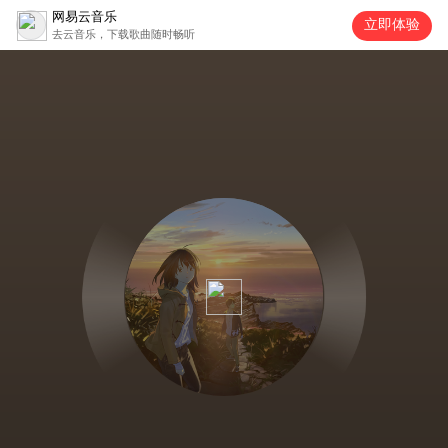
网易云音乐
立即体验
去云音乐，下载歌曲随时畅听