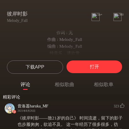
彼岸时影
1w+
360
Melody_Fall
作词 : 无
作曲 : Melody_Fall
编曲 : Melody_Fall
纯音乐，请欣赏
打开
下载APP
评论
相似歌曲
相似歌单
精彩评论
音洛遥haruka_MF
323
2021年8月26日
《彼岸时影——致21岁的自己》 时间流逝，留下的影子
也步履匆匆，欲追不及。 这一年经历了很多很多，彷