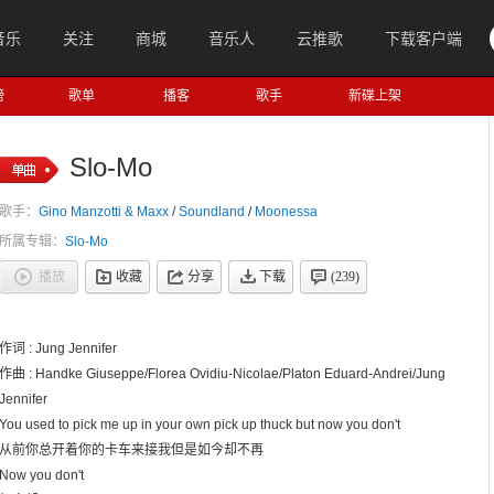
音乐
关注
商城
音乐人
云推歌
下载客户端
榜
歌单
播客
歌手
新碟上架