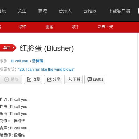
音乐
关注
商城
音乐人
云推歌
下载客户端
榜
歌单
播客
歌手
新碟上架