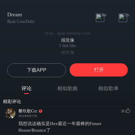
Dream
963
125
Ryan Coss/Dalic
作词 : Ryan Anthony Coss
感觉像
I feel like
感觉像
作曲 : Ryan Anthony Coss/Berzan Sertdemir
感觉像
打开
下载APP
I feel like a man of dream
我觉得自己是个有梦想的人
Cause nothing is sight seems
评论
相似歌曲
相似歌单
因为什么也看不见
I feel like a man of dream
精彩评论
我觉得自己是个有梦想的人
But that's a won't obey
黎玖歌Ccc
30
但这是不可能的
2021年8月17日
I feel like a man of dream
我想说这确实是Hex最近一年最棒的Future
感觉自己像有个梦想的人
House/Bounce了
Cause nothing is sight seems