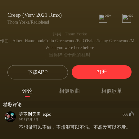
Creep (Very 2021 Rmx)
999+
930
Thom Yorke/Radiohead
作词 : Thom Yorke
作曲 : Albert Hammond/Colin Greenwood/Ed O'Brien/Jonny Greenwood/Mike Hazlewood/Phil Selway/Thom Yorke
When you were here before
当你降临于此的往时
Couldn't look you in the eye
我无法将你眼眸直视
打开
下载APP
You're just like an angel
你的面容宛若天使
Your skin makes me cry
评论
相似歌曲
相似歌单
你的肌肤让我泪流狂痴
You float like a feather
精彩评论
你飘若轻羽
In a beautiful world
等不到天黑_eq5c
606
荡在美丽世界里
2021年7月12日
I wish I was special
不想做可以不做，不想混可以不混。不想发可以不发。
我希冀我是特殊的
You're so very special