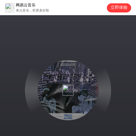
网易云音乐
立即体验
来云音乐，听更多好歌