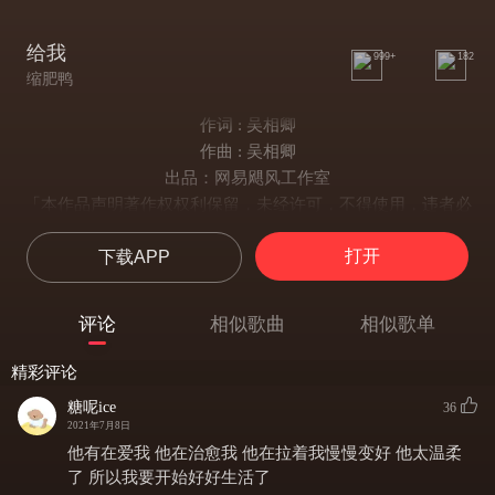
给我
999+
182
缩肥鸭
作词 : 吴相卿
作曲 : 吴相卿
出品：网易飓风工作室
「本作品声明著作权权利保留，未经许可，不得使用，违者必
究。」
这么多年磕磕绊绊谢谢你陪我走过
打开
下载APP
谢谢你在我喜欢你的时候
你恰好也爱上我
评论
相似歌曲
相似歌单
一路走来分分合合傻话说了太多
你手掌的温度提醒我
精彩评论
要时刻把你抓牢以防不测
糖呢ice
36
自从有了你我的生活
2021年7月8日
就像是一首快乐的歌
他有在爱我 他在治愈我 他在拉着我慢慢变好 他太温柔
偶尔虐心偶尔酸酸的
了 所以我要开始好好生活了
偶尔给我整个冬天最暖和