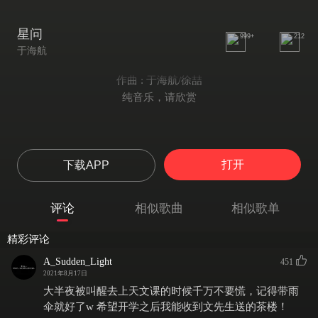
星问
999+
212
于海航
作曲 : 于海航/徐喆
纯音乐，请欣赏
打开
下载APP
评论
相似歌曲
相似歌单
精彩评论
A_Sudden_Light
451
2021年8月17日
大半夜被叫醒去上天文课的时候千万不要慌，记得带雨
伞就好了w 希望开学之后我能收到文先生送的茶楼！