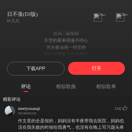
日不落(DJ版)
10w+
999+
叶凡凡
作词 : 崔惟楷
天空的雾来得漫不经心
河水像油画一样安静
和平鸽慵懒步伐押着韵
心偷偷地放晴
打开
下载APP
祈祷你像英勇的禁卫军
动也不动地守护爱情
你在回忆里留下的脚印
评论
相似歌曲
相似歌单
是我爱的风景
我要送你日不落的想念
精彩评论
寄出代表爱的明信片
meetyoxanaji
2342
我要送你日不落的爱恋
2021年6月13日
心牵着心把世界走遍
作文里的全是假的，妈妈没有半夜带我去医院，妈妈也
你就是庆典你就是晴天
没在我失败的时候给我勇气，也没有在晚上写习题头疼