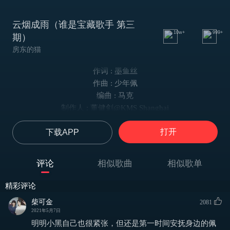
云烟成雨（谁是宝藏歌手 第三
10w+
999+
期）
房东的猫
作词 : 墨鱼丝
作曲 : 少年佩
编曲 : 马克
制作人 : 董健剑@KMS Shanghai
你的晚安是下意识的恻隐
打开
下载APP
我留至夜深治疗失眠梦呓
那封手写信留在行李箱底
来不及赋予它旅途的意义
评论
相似歌曲
相似歌单
若一切都已云烟成雨
我能否变成淤泥 再一次沾染你
精彩评论
若生命如过场电影
柴可金
2081
Oh 让我再一次甜梦里惊醒
2021年5月7日
我多想再见你 哪怕匆匆一眼就别离
明明小黑自己也很紧张，但还是第一时间安抚身边的佩