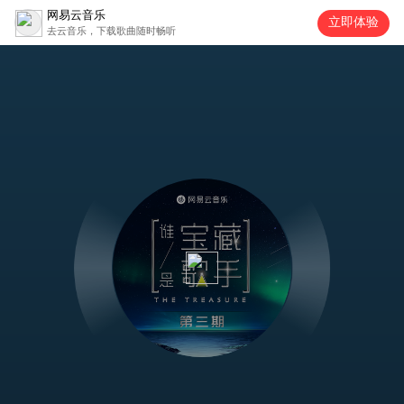
网易云音乐
立即体验
去云音乐，下载歌曲随时畅听