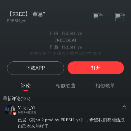
【FREE】"窒息"
999+
124
FRESH_ye
作词 : FRESH_ye
FREE BEAT
作曲 : FRESH_ye
免费使用 这个伴奏需要完成以下 要求
1、关注加评论 可获得 网易云内 非商业使用权
打开
下载APP
（仅网易云出歌，不得发布于其他平台与其他用途）
2、出歌歌名后需标注 prod by FRESH_ye
3、伴奏不得有任何修改与 裁剪
评论
相似歌曲
相似歌单
4、出歌后 不得上传 伴奏
如需其他格式与权限 请私信购买
最新评论(124)
违反以上 均为侵权
Vulgar_Yi
感谢收听
2025年6月25日
已发《我prt.2 prod by FRESH_ye》，希望我们都能活成
自己本来的样子